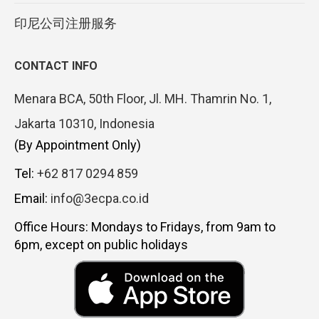
印尼公司注册服务
CONTACT INFO
Menara BCA, 50th Floor, Jl. MH. Thamrin No. 1,
Jakarta 10310, Indonesia
(By Appointment Only)
Tel:
+62 817 0294 859
Email:
info@3ecpa.co.id
Office Hours: Mondays to Fridays, from 9am to
6pm, except on public holidays