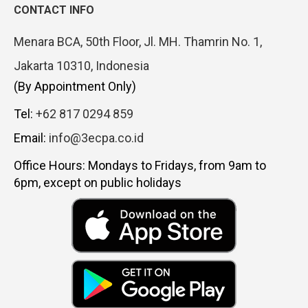
CONTACT INFO
Menara BCA, 50th Floor, Jl. MH. Thamrin No. 1,
Jakarta 10310, Indonesia
(By Appointment Only)
Tel:
+62 817 0294 859
Email:
info@3ecpa.co.id
Office Hours: Mondays to Fridays, from 9am to
6pm, except on public holidays