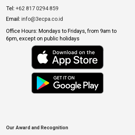
Tel:
+62 817 0294 859
Email:
info@3ecpa.co.id
Office Hours: Mondays to Fridays, from 9am to
6pm, except on public holidays
Our Award and Recognition