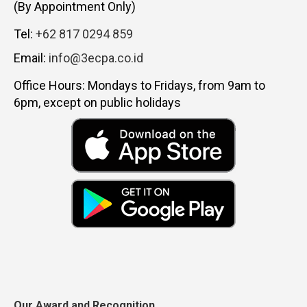
(By Appointment Only)
Tel:
+62 817 0294 859
Email:
info@3ecpa.co.id
Office Hours: Mondays to Fridays, from 9am to
6pm, except on public holidays
Our Award and Recognition