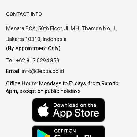
CONTACT INFO
Menara BCA, 50th Floor, Jl. MH. Thamrin No. 1,
Jakarta 10310, Indonesia
(By Appointment Only)
Tel:
+62 817 0294 859
Email:
info@3ecpa.co.id
Office Hours: Mondays to Fridays, from 9am to
6pm, except on public holidays