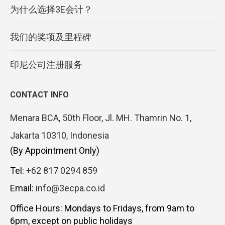
为什么选择3E会计？
我们的奖项及里程碑
印尼公司注册服务
CONTACT INFO
Menara BCA, 50th Floor, Jl. MH. Thamrin No. 1,
Jakarta 10310, Indonesia
(By Appointment Only)
Tel:
+62 817 0294 859
Email:
info@3ecpa.co.id
Office Hours: Mondays to Fridays, from 9am to
6pm, except on public holidays