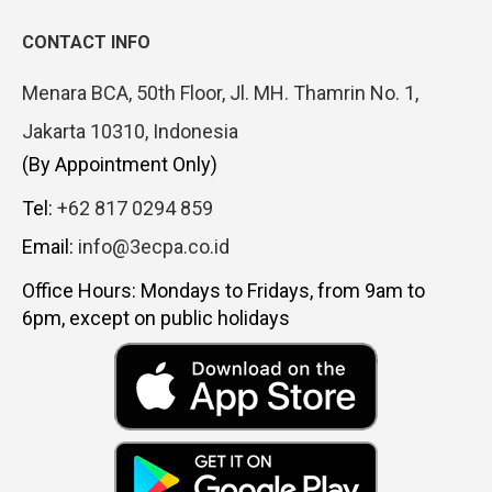
CONTACT INFO
Menara BCA, 50th Floor, Jl. MH. Thamrin No. 1,
Jakarta 10310, Indonesia
(By Appointment Only)
Tel:
+62 817 0294 859
Email:
info@3ecpa.co.id
Office Hours: Mondays to Fridays, from 9am to
6pm, except on public holidays