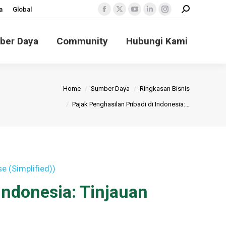
Search:
a
Global
Facebook
X
YouTube
Linkedin
Instagram
page
page
page
page
page
ber Daya
Community
Hubungi Kami
opens
opens
opens
opens
opens
in
in
in
in
in
new
new
new
new
new
window
window
window
window
window
Home
Sumber Daya
Ringkasan Bisnis
Pajak Penghasilan Pribadi di Indonesia:…
e (Simplified)
)
Indonesia: Tinjauan