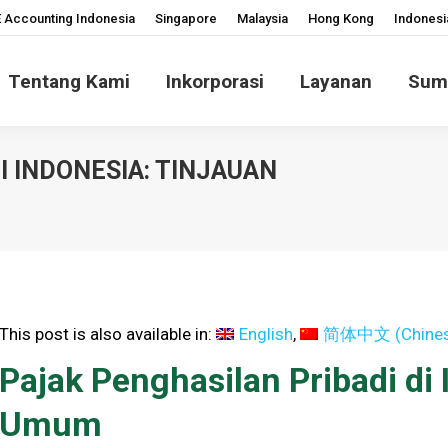
 Accounting Indonesia
Singapore
Malaysia
Hong Kong
Indonesi
Tentang Kami
Inkorporasi
Layanan
Sum
I INDONESIA: TINJAUAN
You are here:
This post is also available in:
English
简体中文
(
Chines
Pajak Penghasilan Pribadi di 
Umum