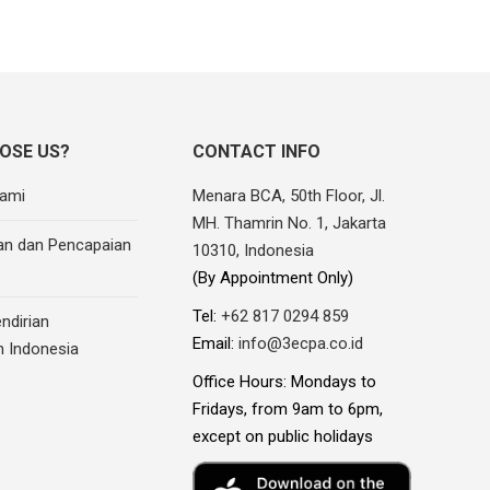
OSE US?
CONTACT INFO
ami
Menara BCA, 50th Floor, Jl.
MH. Thamrin No. 1, Jakarta
an dan Pencapaian
10310, Indonesia
(By Appointment Only)
Tel:
+62 817 0294 859
ndirian
Email:
info@3ecpa.co.id
 Indonesia
Office Hours: Mondays to
Fridays, from 9am to 6pm,
except on public holidays