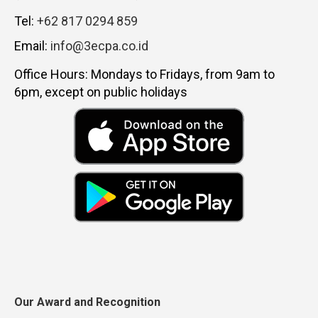
Tel:
+62 817 0294 859
Email:
info@3ecpa.co.id
Office Hours: Mondays to Fridays, from 9am to
6pm, except on public holidays
Our Award and Recognition