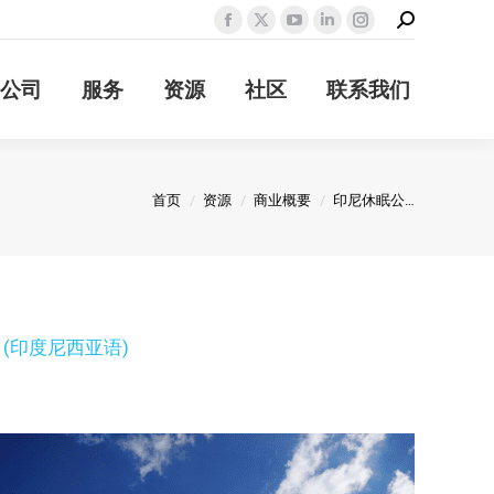
Search:
Facebook
X
YouTube
Linkedin
Instagram
page
page
page
page
page
公司
服务
资源
社区
联系我们
opens
opens
opens
opens
opens
in
in
in
in
in
new
new
new
new
new
window
window
window
window
window
您在这里：
首页
资源
商业概要
印尼休眠公…
(
印度尼西亚语
)