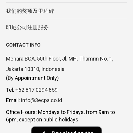
我们的奖项及里程碑
印尼公司注册服务
CONTACT INFO
Menara BCA, 50th Floor, Jl. MH. Thamrin No. 1,
Jakarta 10310, Indonesia
(By Appointment Only)
Tel:
+62 817 0294 859
Email:
info@3ecpa.co.id
Office Hours: Mondays to Fridays, from 9am to
6pm, except on public holidays