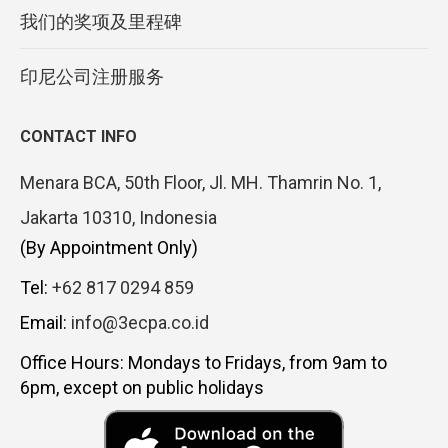
我们的奖项及里程碑
印尼公司注册服务
CONTACT INFO
Menara BCA, 50th Floor, Jl. MH. Thamrin No. 1,
Jakarta 10310, Indonesia
(By Appointment Only)
Tel:
+62 817 0294 859
Email:
info@3ecpa.co.id
Office Hours: Mondays to Fridays, from 9am to
6pm, except on public holidays