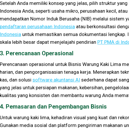
Setelah Anda memiliki konsep yang jelas, pilih struktur yang
Indonesia Anda, seperti usaha mikro, perusahaan kecil, ata
mendapatkan Nomor Induk Berusaha (NIB) melalui sistem y
pendaftaran perusahaan Indonesia
atau berkonsultasi den
Indonesia
untuk memastikan semua dokumentasi lengkap. Inv
skala lebih besar dapat menjelajahi pendirian
PT PMA di Ind
3. Perencanaan Operasional
Perencanaan operasional untuk Bisnis Warung Kaki Lima m
harian, dan pengorganisasian tenaga kerja. Menerapkan tekno
kas, dan solusi
software akuntansi AI
sederhana dapat sanga
yang jelas untuk persiapan makanan, kebersihan, pengelola
kualitas yang konsisten dan membantu warung Anda mematu
4. Pemasaran dan Pengembangan Bisnis
Untuk warung kaki lima, kehadiran visual yang kuat dan rek
Gunakan media sosial dan platform pengiriman makanan 