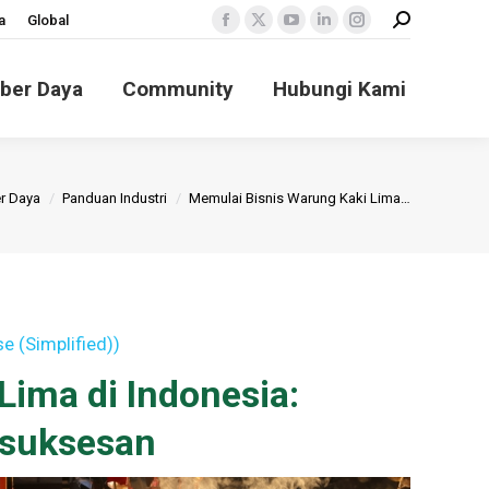
Search:
a
Global
Facebook
X
YouTube
Linkedin
Instagram
page
page
page
page
page
ber Daya
Community
Hubungi Kami
opens
opens
opens
opens
opens
in
in
in
in
in
new
new
new
new
new
window
window
window
window
window
:
r Daya
Panduan Industri
Memulai Bisnis Warung Kaki Lima…
e (Simplified)
)
Lima di Indonesia:
suksesan