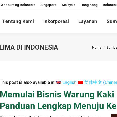
 Accounting Indonesia
Singapore
Malaysia
Hong Kong
Indonesi
Tentang Kami
Inkorporasi
Layanan
Sum
You are here
LIMA DI INDONESIA
Home
Sumbe
This post is also available in:
English
简体中文
(
Chines
Memulai Bisnis Warung Kaki 
Panduan Lengkap Menuju Ke